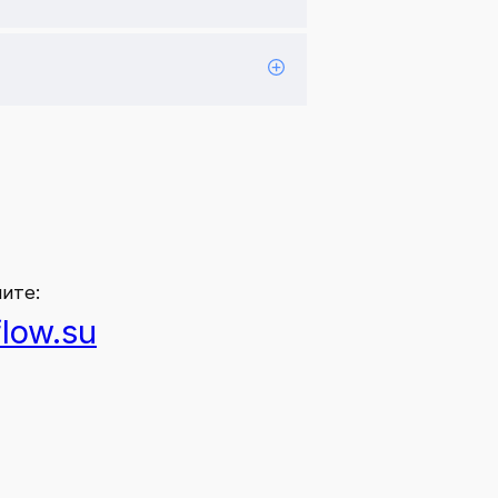
ите:
low.su