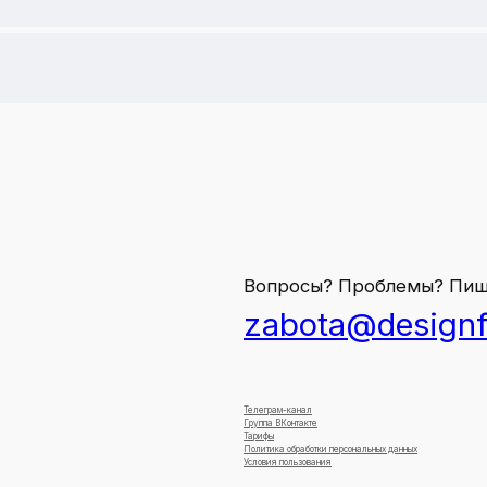
Вопросы? Проблемы? Пиш
zabota@designf
Телеграм-канал
Группа ВКонтакте
Тарифы
Политика обработки персональных данных
Условия пользования